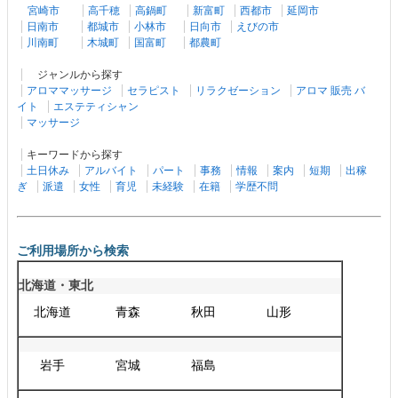
宮崎市
高千穂
高鍋町
新富町
西都市
延岡市
日南市
都城市
小林市
日向市
えびの市
川南町
木城町
国富町
都農町
ジャンルから探す
アロママッサージ
セラピスト
リラクゼーション
アロマ 販売 バ
イト
エステティシャン
マッサージ
キーワードから探す
土日休み
アルバイト
パート
事務
情報
案内
短期
出稼
ぎ
派遣
女性
育児
未経験
在籍
学歴不問
ご利用場所から検索
北海道・東北
北海道
青森
秋田
山形
岩手
宮城
福島