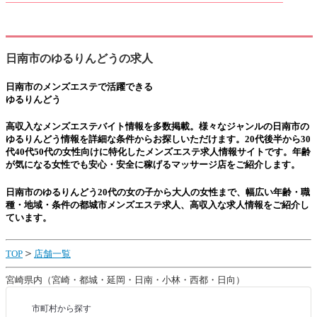
日南市のゆるりんどうの
求人
日南市のメンズエステ
で活躍できる
ゆるりんどう
高収入なメンズエステバイト情報を多数掲載。様々なジャンルの
日南市の
ゆるりんどう
情報を詳細な条件からお探しいただけます。20代後半から30
代40代50代の女性向けに特化した
メンズエステ
求人情報サイトです。年齢
が気になる女性でも安心・安全に稼げるマッサージ店をご紹介します。
日南市のゆるりんどう
20代の女の子から大人の女性まで、幅広い年齢・職
種・地域・条件の都城市メンズエステ求人、高収入な求人情報をご紹介し
ています。
＞
TOP
店舗一覧
宮崎県内（宮崎・都城・延岡・日南・小林・西都・日向）
市町村から探す